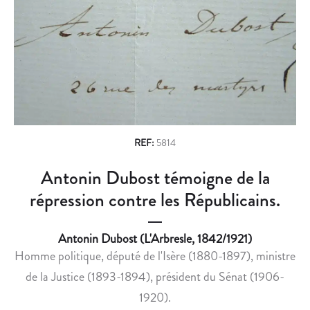
n
E
O
A
U
a
N
X
v
S
A
’
C
i
A
C
g
D
U
R
E
a
E
I
REF:
5814
t
S
L
Antonin Dubost témoigne de la
i
S
L
E
E
répression contre les Républicains.
o
À
L
n
B
E
Antonin Dubost (L'Arbresle, 1842/1921)
E
N
Homme politique, député de l'Isère (1880-1897), ministre
R
O
de la Justice (1893-1894), président du Sénat (1906-
T
U
H
V
1920).