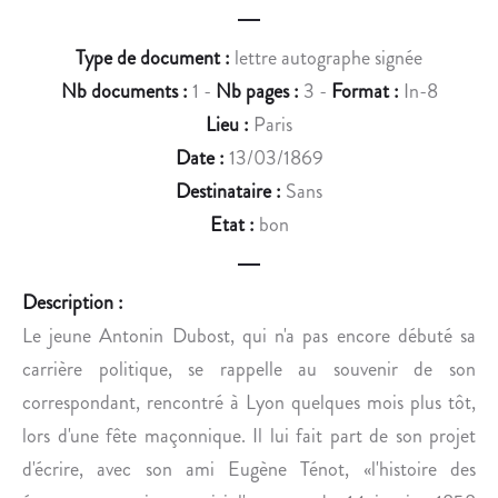
I
E
E
L
Type de document :
lettre autographe signée
R
É
.
V
Nb documents :
1 -
Nb pages :
3 -
Format :
In-8
Ê
Lieu :
Paris
Q
Date :
13/03/1869
U
Destinataire :
Sans
E
Etat :
bon
D
E
R
Description :
E
Le jeune Antonin Dubost, qui n'a pas encore débuté sa
N
N
carrière politique, se rappelle au souvenir de son
E
correspondant, rencontré à Lyon quelques mois plus tôt,
S
lors d'une fête maçonnique. Il lui fait part de son projet
.
d'écrire, avec son ami Eugène Ténot, «l'histoire des