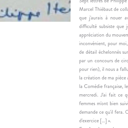
Sept lettres de Philippe 
Marcel Thiébaut de colla
que j'aurais à nouer a
difficulté subsiste qu
appréciation du mouveme
inconvénient, pour moi,
de détail échelonnés sur 
par un concours de circ
pour rien), il nous a fal
la création de ma pièce 
la Comédie française, le
mercredi. J'ai fait ce 
femmes m'ont bien suivi,
demande ce qu'il fera. O
d'exercice [...] ».