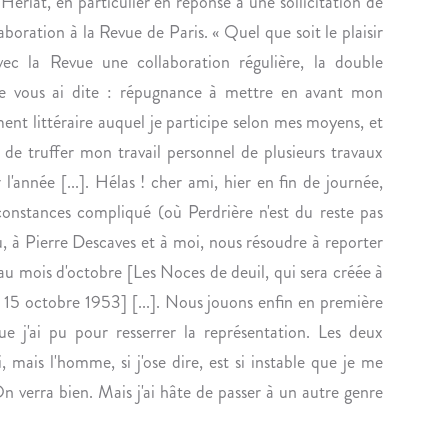
n
Hériat, en particulier en réponse à une sollicitation de
A
A
boration à la Revue de Paris. « Quel que soit le plaisir
T
E
vec la Revue une collaboration régulière, la double
I
T
e je vous ai dite : répugnance à mettre en avant mon
O
E
nt littéraire auquel je participe selon mes moyens, et
N
R
D
L
 de truffer mon travail personnel de plusieurs travaux
U
I
l'année [...]. Hélas ! cher ami, hier en fin de journée,
J
N
onstances compliqué (où Perdrière n'est du reste pas
O
C
lu, à Pierre Descaves et à moi, nous résoudre à reporter
U
K
au mois d'octobre [Les Noces de deuil, qui sera créée à
R
A
N
P
 15 octobre 1953] [...]. Nous jouons enfin en première
A
R
que j'ai pu pour resserrer la représentation. Les deux
L
È
 mais l'homme, si j'ose dire, est si instable que je me
D
S
n verra bien. Mais j'ai hâte de passer à un autre genre
’
U
U
N
N
A