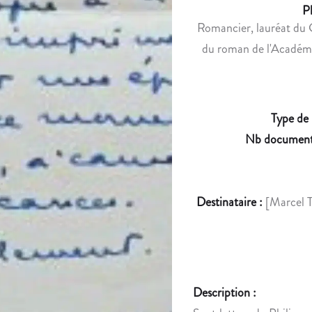
P
Romancier, lauréat du 
du roman de l'Académie
Type de
Nb document
Destinataire :
[Marcel T
Description :