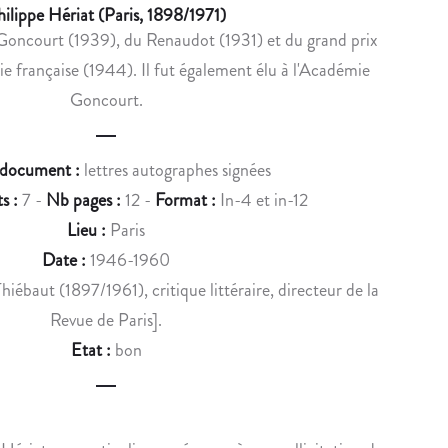
u
hilippe Hériat (Paris, 1898/1971)
C
C
Goncourt (1939), du Renaudot (1931) et du grand prix
c
O
I
 française (1944). Il fut également élu à l'Académie
C
E
t
T
M
Goncourt.
n
E
E
A
N
a
 document :
lettres autographes signées
U
T
v
S
S
s :
7 -
Nb pages :
12 -
Format :
In-4 et in-12
U
D
i
Lieu :
Paris
R
E
Date :
1946-1960
g
L
M
hiébaut (1897/1961), critique littéraire, directeur de la
A
A
a
Revue de Paris].
P
U
t
U
R
Etat :
bon
i
B
I
L
C
o
I
E
C
M