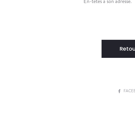
En-têtes à son adresse.
Retou
S
FACE
H
A
R
E