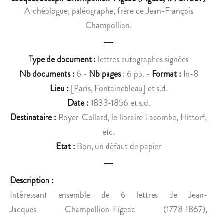
P
C
Archéologue, paléographe, frère de Jean-François
O
O
Champollion.
U
U
R
R
L
T
Type de document :
lettres autographes signées
E
Nb documents :
6 -
Nb pages :
6 pp. -
Format :
In-8
S
É
Lieu :
[Paris, Fontainebleau] et s.d.
C
Date :
1833-1856 et s.d.
O
Destinataire :
Royer-Collard, le libraire Lacombe, Hittorf,
L
etc.
E
Etat :
Bon, un défaut de papier
S
P
R
Description :
I
Intéressant ensemble de 6 lettres de Jean-
M
A
Jacques Champollion-Figeac (1778-1867),