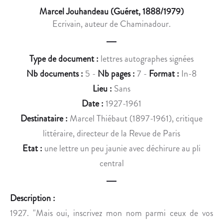
C
E
Marcel Jouhandeau (Guéret, 1888/1979)
I
R
Ecrivain, auteur de Chaminadour.
E
R
N
E
H
G
Type de document :
lettres autographes signées
U
I
Nb documents :
5 -
Nb pages :
7 -
Format :
In-8
M
R
Lieu :
Sans
A
A
N
R
Date :
1927-1961
I
D
Destinataire :
Marcel Thiébaut (1897-1961), critique
S
S
littéraire, directeur de la Revue de Paris
T
U
Etat :
une lettre un peu jaunie avec déchirure au pli
E
R
central
A
L
D
E
M
S
Description :
I
T
1927. "Mais oui, inscrivez mon nom parmi ceux de vos
R
R