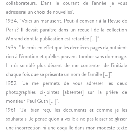
A
A
collaborateurs. Dans le courant de l'année je vous
T
C
adresserai un choix de nouvelles".
E
T
1934. "Voici un manuscrit. Peut-il convenir à la Revue de
U
A
Paris? Il devait paraître dans un recueil de la collection
R
T
Morand dont la publication est retardée [...]".
D
I
E
O
1939. "Je crois en effet que les dernières pages n'ajoutaient
R
N
rien à l'émotion et qu'elles peuvent tomber sans dommage.
I
S
Il m'a semblé plus décent de me contenter de l'initiale
L
A
chaque fois que se présente un nom de famille [...]".
K
V
1952. "Je me permets de vous adresser les deux
E
E
C
photographies ci-jointes [absentes] sur la prière de
S
monsieur Paul Guth [...]".
E
1961. "J'ai bien reçu les documents et comme je les
S
souhaitais. Je pense qu'on a veillé à ne pas laisser se glisser
É
une incorrection ni une coquille dans mon modeste texte
D