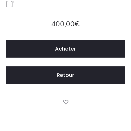
I
[...]".
T
E
400,00
€
U
R
S
Acheter
Retour