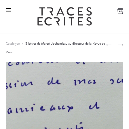
L
3
Catalogue
5 lettres de Marcel Jouhandeau au directeur de la Revue de
E
L
Paris
P
P
E
R
T
r
I
T
o
X
R
N
E
d
O
S
u
B
D
c
E
E
L
L
t
A
’