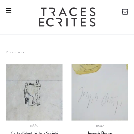
2 documents
11889
11542
Carte d’identité de la Société
Joseph Beuys