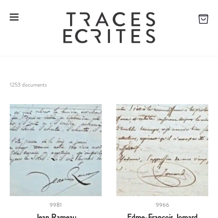
1253 documents
9981
9966
Jean Rameau
Edme-François Jomard