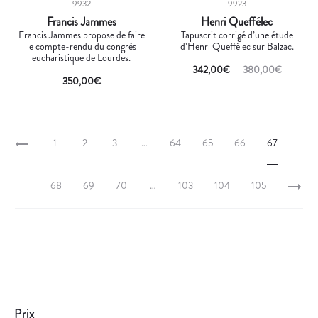
9932
9923
Francis Jammes
Henri Queffélec
Francis Jammes propose de faire
Tapuscrit corrigé d’une étude
le compte-rendu du congrès
d’Henri Queffélec sur Balzac.
eucharistique de Lourdes.
342,00
€
380,00
€
350,00
€
1
2
3
…
64
65
66
67
68
69
70
…
103
104
105
Prix