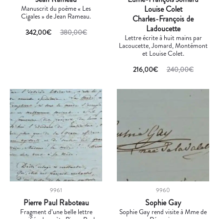
Manuscrit du poème « Les
Louise Colet
Cigales » de Jean Rameau.
Charles-François de
Ladoucette
342,00
€
380,00
€
Lettre écrite à huit mains par
Lacoucette, Jomard, Montémont
et Louise Colet.
216,00
€
240,00
€
9961
9960
Pierre Paul Raboteau
Sophie Gay
Fragment d’une belle lettre
Sophie Gay rend visite à Mme de