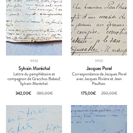
9952
9950
Sylvain Maréchal
Jacques Porel
Lettre du pamphlétaire et
Correspondance de Jacques Porel
compagnon de Gracchus Babeuf,
avec Jacques Rivière et Jean
Sylvain Maréchal.
Paulhan.
342,00
€
380,00
€
175,00
€
250,00
€