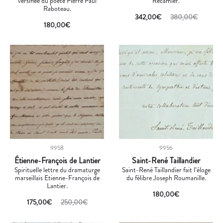
versifiée du poète Pierre Paul
Récamier.
Raboteau.
342,00
€
380,00
€
180,00
€
9958
9956
Étienne-François de Lantier
Saint-René Taillandier
Spirituelle lettre du dramaturge
Saint-René Taillandier fait l’éloge
marseillais Etienne-François de
du félibre Joseph Roumanille.
Lantier.
180,00
€
175,00
€
250,00
€