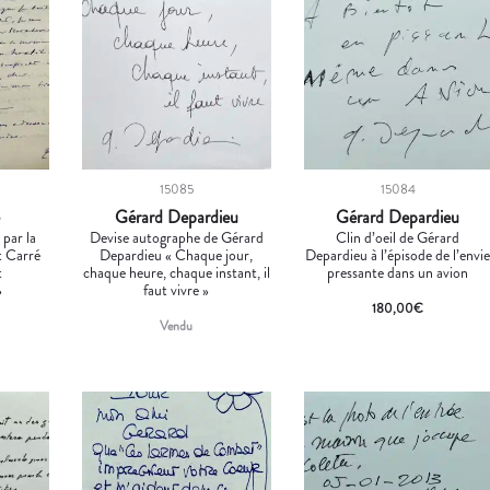
15085
15084
é
Gérard Depardieu
Gérard Depardieu
 par la
Devise autographe de Gérard
Clin d’oeil de Gérard
t Carré
Depardieu « Chaque jour,
Depardieu à l’épisode de l’envi
t
chaque heure, chaque instant, il
pressante dans un avion
»
faut vivre »
180,00
€
Vendu