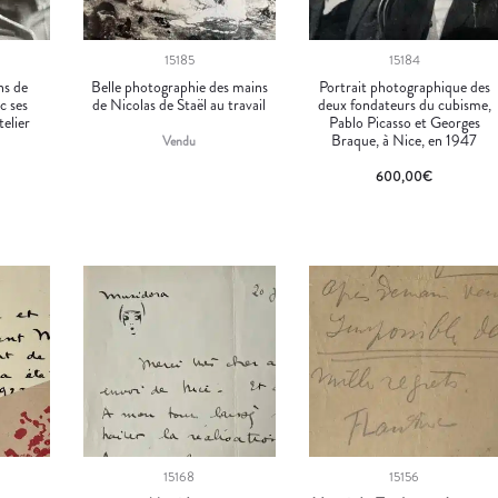
15185
15184
ns de
Belle photographie des mains
Portrait photographique des
c ses
de Nicolas de Staël au travail
deux fondateurs du cubisme,
telier
Pablo Picasso et Georges
Braque, à Nice, en 1947
Vendu
600,00
€
15168
15156