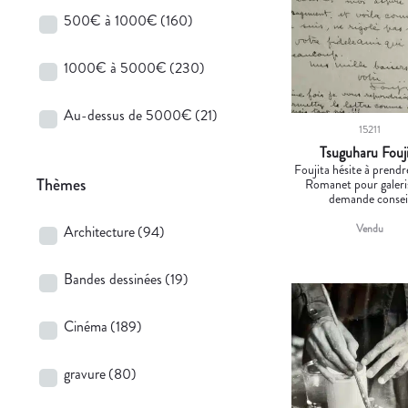
500€ à 1000€
(160)
1000€ à 5000€
(230)
Au-dessus de 5000€
(21)
15211
Tsuguharu Fouj
Foujita hésite à prend
Thèmes
Romanet pour galeri
demande consei
Vendu
Architecture
(94)
Bandes dessinées
(19)
Cinéma
(189)
gravure
(80)