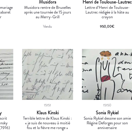
Musidora
Henri de Toulouse-Lautrec
 mariage
Musidora rentre de Bruxelles
Lettre d’Henri de Toulouse-
cabaret
après une tournée de 15 jours
Lautrec rédigée à la hâte au
r
au Merry-Grill
crayon
Vendu
950,00
€
15151
15150
y
Klaus Kinski
Sonia Rykiel
scrit
Terrible lettre de Klaus Kinski :
Sonia Rykiel dessine son amie
insky
« je suis de nouveau à moitié
Régine Deforges pour son
 (1916)
fou et la fièvre me ronge »
anniversaire