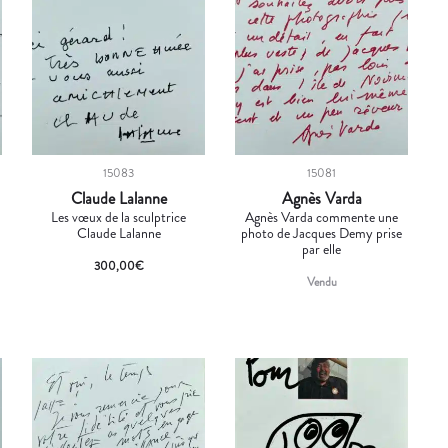
15083
15081
Claude Lalanne
Agnès Varda
Les vœux de la sculptrice
Agnès Varda commente une
e
Claude Lalanne
photo de Jacques Demy prise
par elle
300,00
€
Vendu