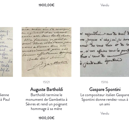
1900,00
€
Vendu
15121
15116
Auguste Bartholdi
Gaspare Spontini
alienne
Bartholdi termine le
Le compositeur italien Gaspar
 à Paul
monument de Gambetta à
Spontini donne rendez-vous à
Sèvres et rend un poignant
un ami
hommage à sa mère
Vendu
1900,00
€