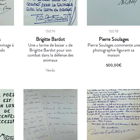
15079
15078
s
Brigitte Bardot
Pierre Soulages
mmage à
Une « larme de baiser » de
Pierre Soulages commente une
ndo
Brigitte Bardot pour son
photographie figurant sa
combat dans la défense des
maison
animaux
500,00
€
Vendu