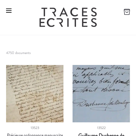
4750 documents
13523
13522
Précieuse ordonnance manuscrite
Guillaume Duchenne de