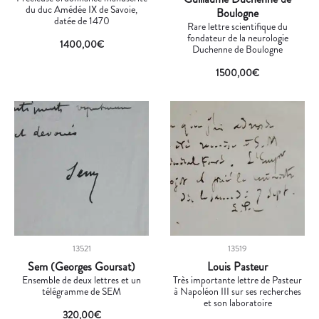
du duc Amédée IX de Savoie,
Boulogne
datée de 1470
Rare lettre scientifique du
fondateur de la neurologie
1400,00
€
Duchenne de Boulogne
1500,00
€
13521
13519
Sem (Georges Goursat)
Louis Pasteur
Ensemble de deux lettres et un
Très importante lettre de Pasteur
télégramme de SEM
à Napoléon III sur ses recherches
et son laboratoire
320,00
€