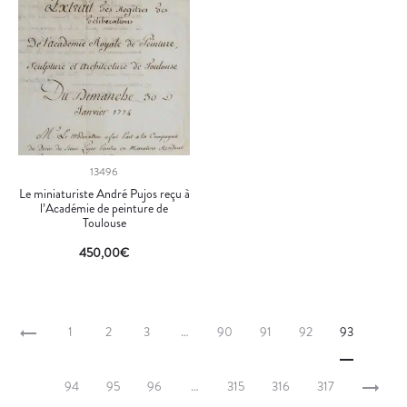
13496
Le miniaturiste André Pujos reçu à
l’Académie de peinture de
Toulouse
450,00
€
1
2
3
…
90
91
92
93
94
95
96
…
315
316
317