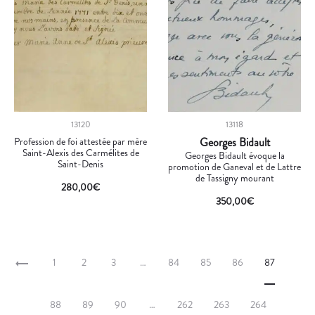
13120
13118
Profession de foi attestée par mère
Georges Bidault
Saint-Alexis des Carmélites de
Georges Bidault évoque la
Saint-Denis
promotion de Ganeval et de Lattre
de Tassigny mourant
280,00
€
350,00
€
1
2
3
…
84
85
86
87
88
89
90
…
262
263
264