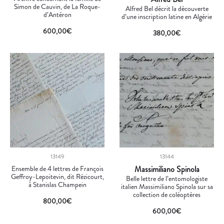
Simon de Cauvin, de La Roque-
Alfred Bel décrit la découverte
d’Antéron
d’une inscription latine en Algérie
600,00
€
380,00
€
13149
13144
Ensemble de 4 lettres de François
Massimiliano Spinola
Geffroy-Lepoitevin, dit Rézicourt,
Belle lettre de l’entomologiste
à Stanislas Champein
italien Massimiliano Spinola sur sa
collection de coléoptères
800,00
€
600,00
€