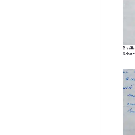
Brasill
Rebatet