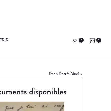
FRIR
0
0
Denis Decrès (duc)
»
uments disponibles