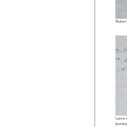
Robert 
Lettre 
bombard