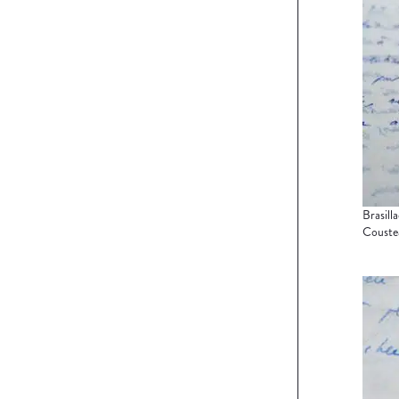
Brasill
Coustea