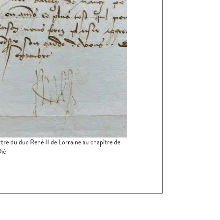
ttre du duc René II de Lorraine au chapître de
ié