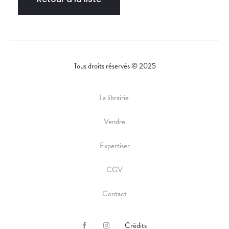
Tous droits réservés © 2025
La librairie
Vendre
Expertiser
CGV
Contact
Crédits
F
I