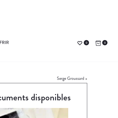
FRIR
0
0
Serge Groussard
»
uments disponibles