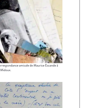
orrespondance amicale de Maurice Escande à
 Midoux.