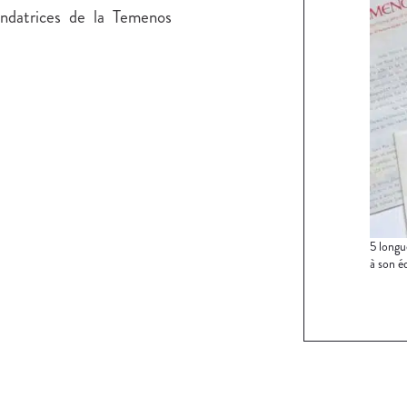
ondatrices de la Temenos
5 longu
à son éd