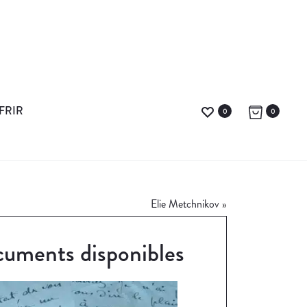
FRIR
0
0
Elie Metchnikov
»
uments disponibles