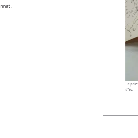
onnat.
Le pein
d'Ys.