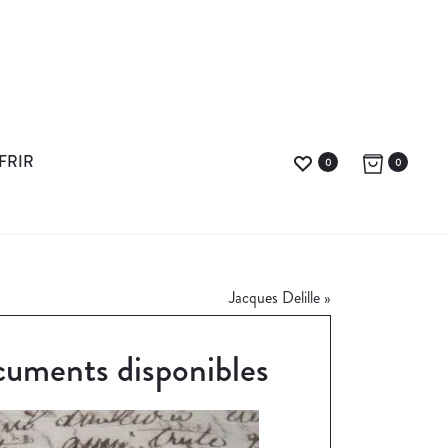
FRIR
0
0
Jacques Delille
»
uments disponibles