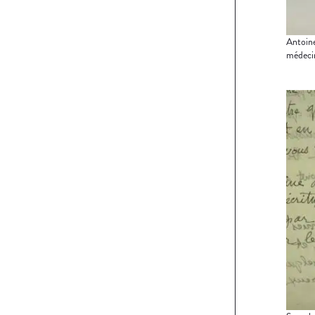
Antoine
médeci