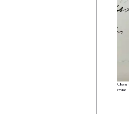
Chana O
revue