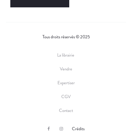
Tous droits réservés © 2025
La librairie
Vendre
Expertiser
CGV
Contact
Crédits
F
I