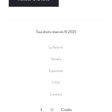
Tous droits réservés © 2025
La librairie
Vendre
Expertiser
CGV
Contact
Crédits
F
I