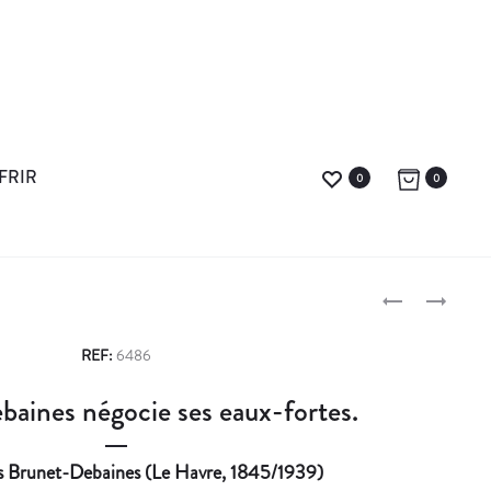
FRIR
0
0
L
T
E
H
P
S
É
REF:
6486
R
O
r
aines négocie ses eaux-fortes.
E
B
o
M
A
E
L
d
is Brunet-Debaines (Le Havre, 1845/1939)
R
D