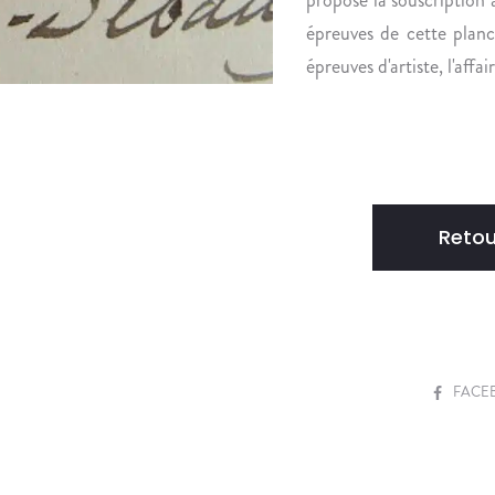
épreuves de cette planc
épreuves d'artiste, l'affai
Retou
S
FACE
H
A
R