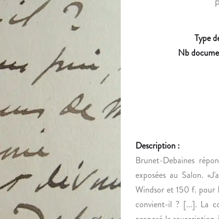
P
Type d
Nb documen
Description :
Brunet-Debaines répon
exposées au Salon. «J'
Windsor et 150 f. pour 
convient-il ? [...]. La 
proposé la souscription