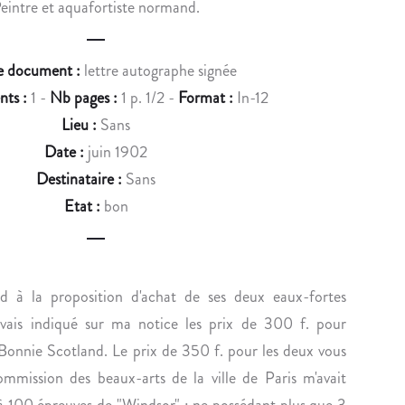
eintre et aquafortiste normand.
u
C
C
c
I
H
E
A
e document :
lettre autographe signée
t
M
R
ts :
1 -
Nb pages :
1 p. 1/2 -
Format :
In-12
n
E
T
Lieu :
Sans
N
R
a
Date :
juin 1902
T
A
v
Destinataire :
Sans
S
N
D
E
i
Etat :
bon
E
X
g
L
P
A
O
a
D
S
d à la proposition d'achat de ses deux eaux-fortes
t
A
E
avais indiqué sur ma notice les prix de 300 f. pour
i
N
À
Bonnie Scotland. Le prix de 350 f. pour les deux vous
S
L
o
commission des beaux-arts de la ville de Paris m'avait
E
O
 à 100 épreuves de "Windsor" ; ne possédant plus que 3
U
N