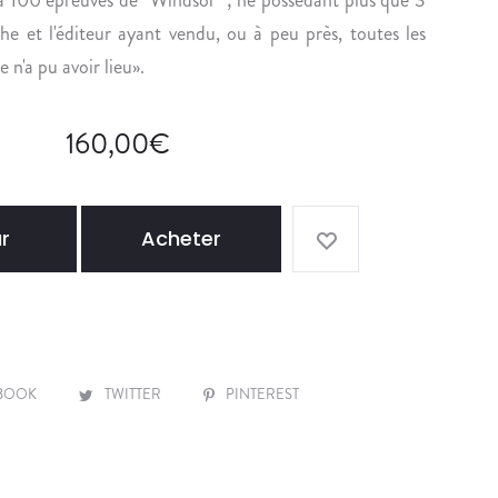
n
S
D
he et l'éditeur ayant vendu, ou à peu près, toutes les
E
R
re n'a pu avoir lieu».
E
E
S
S
160,00
€
P
A
G
N
r
Acheter
O
L
E
R
O
S
BOOK
TWITTER
PINTEREST
I
T
A
M