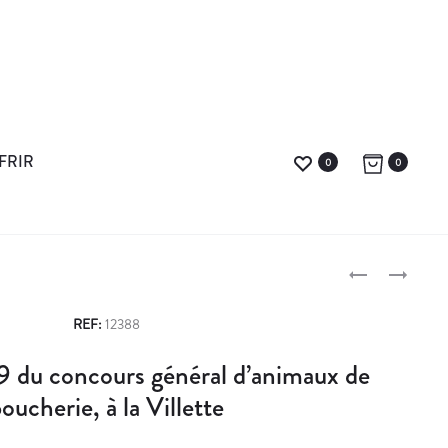
FRIR
0
0
I
L
N
E
P
T
P
REF:
12388
É
R
r
9 du concours général d’animaux de
R
I
o
E
N
oucherie, à la Villette
S
C
d
S
E