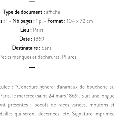
u
A
H
Type de document :
affiche
c
N
E
s :
1 -
Nb pages :
1 p. -
Format :
104 x 72 cm
T
N
t
E
R
Lieu :
Pairs
n
C
I
Date :
1869
O
I
a
Destinataire :
Sans
R
I
Petits manques et déchirures. Pliures.
v
R
D
E
E
i
S
C
g
P
O
titulée : "Concours général d'animaux de boucherie au
O
N
a
Paris, le mercredi saint 24 mars 1869". Suit une longue
N
D
t
D
É
ront présentés : boeufs de races variées, moutons et
i
A
R
dailles qui seront décernées, etc. Signature imprimée
N
E
o
C
Ç
E
O