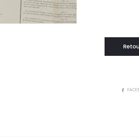
Retou
S
FACE
H
A
R
E