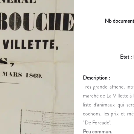
Nb document
Etat :
Description :
Très grande affiche, in
marché de La Villette à 
liste d'animaux qui se
cochons, les prix et mé
"De Forcade".
Peu commun.