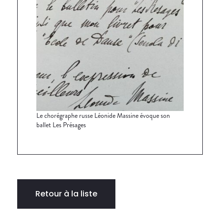
Le chorégraphe russe Léonide Massine évoque son
ballet Les Présages
Retour à la liste