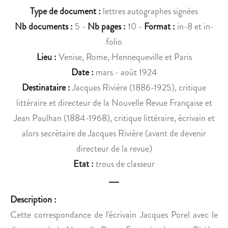
N
N
Type de document :
lettres autographes signées
D
D
Nb documents :
5 -
Nb pages :
10 -
Format :
in-8 et in-
E
E
N
G
folio
G
R
Lieu :
Venise, Rome, Hennequeville et Paris
E
A
Date :
mars - août 1924
R
C
Destinataire :
Jacques Rivière (1886-1925), critique
A
C
littéraire et directeur de la Nouvelle Revue Française et
N
H
D
U
Jean Paulhan (1884-1968), critique littéraire, écrivain et
À
S
alors secrétaire de Jacques Rivière (avant de devenir
S
B
directeur de la revue)
O
A
Etat :
trous de classeur
N
B
É
E
D
U
Description :
I
F
Cette correspondance de l'écrivain Jacques Porel avec le
T
,