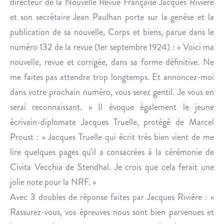
directeur de la Nouvelle Revue Française Jacques Rivière
E
S
U
Y
et son secrétaire Jean Paulhan porte sur la genèse et la
R
L
publication de sa nouvelle, Corps et biens, parue dans le
.
V
numéro 132 de la revue (1er septembre 1924) : « Voici ma
A
nouvelle, revue et corrigée, dans sa forme définitive. Ne
I
me faites pas attendre trop longtemps. Et annoncez-moi
N
M
dans votre prochain numéro, vous serez gentil. Je vous en
A
serai reconnaissant. » Il évoque également le jeune
R
écrivain-diplomate Jacques Truelle, protégé de Marcel
É
Proust : « Jacques Truelle qui écrit très bien vient de me
C
lire quelques pages qu'il a consacrées à la cérémonie de
H
A
Civita Vecchia de Stendhal. Je crois que cela ferait une
L
jolie note pour la NRF. »
.
Avec 3 doubles de réponse faites par Jacques Rivière : «
Rassurez-vous, vos épreuves nous sont bien parvenues et