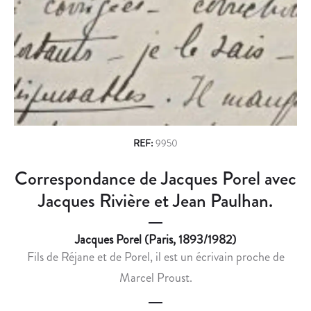
n
C
H
E
L
a
D
É
v
E
T
L
A
i
’
I
g
É
R
C
E
a
R
E
REF:
9950
t
I
T
Correspondance de Jacques Porel avec
i
V
C
A
O
Jacques Rivière et Jean Paulhan.
o
I
M
n
N
P
Jacques Porel (Paris, 1893/1982)
R
A
Fils de Réjane et de Porel, il est un écrivain proche de
O
G
Marcel Proust.
L
N
A
O