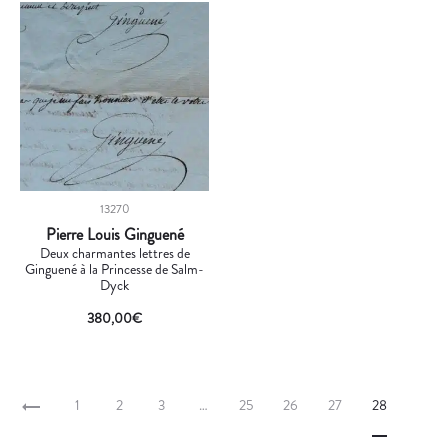
13270
Pierre Louis Ginguené
Deux charmantes lettres de
Ginguené à la Princesse de Salm-
Dyck
380,00
€
1
2
3
…
25
26
27
28