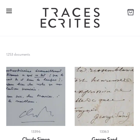
1253 documents
13396
13363
Claude Simon
George Sand