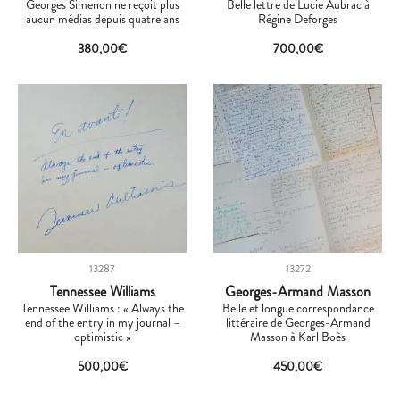
Georges Simenon ne reçoit plus
Belle lettre de Lucie Aubrac à
aucun médias depuis quatre ans
Régine Deforges
380,00
€
700,00
€
13287
13272
Tennessee Williams
Georges-Armand Masson
Tennessee Williams : « Always the
Belle et longue correspondance
end of the entry in my journal –
littéraire de Georges-Armand
optimistic »
Masson à Karl Boès
500,00
€
450,00
€