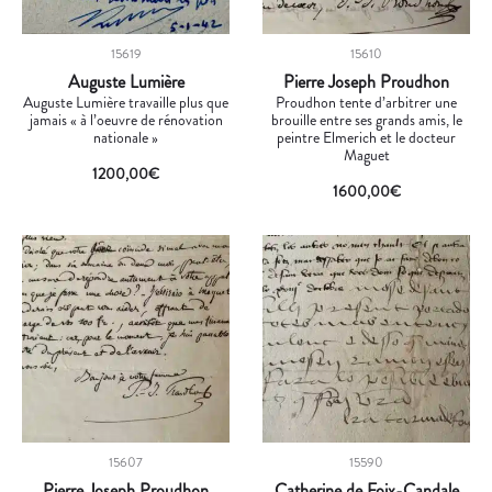
15619
15610
Auguste Lumière
Pierre Joseph Proudhon
Auguste Lumière travaille plus que
Proudhon tente d’arbitrer une
jamais « à l’oeuvre de rénovation
brouille entre ses grands amis, le
nationale »
peintre Elmerich et le docteur
Maguet
1200,00
€
1600,00
€
15607
15590
Pierre Joseph Proudhon
Catherine de Foix-Candale