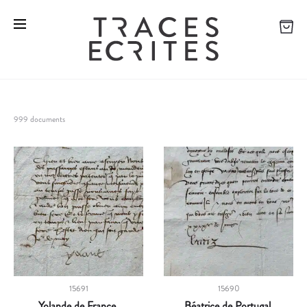
999 documents
15691
15690
Yolande de France
Béatrice de Portugal